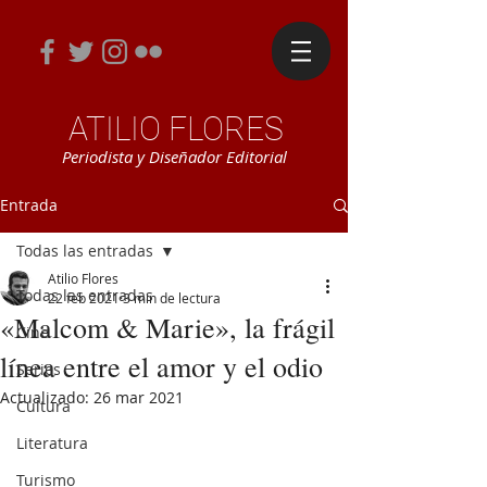
ATILIO FLORES
Periodista y Diseñador Editorial
Entrada
Todas las entradas
Atilio Flores
Todas las entradas
22 feb 2021
3 min de lectura
«Malcom & Marie», la frágil
Cine
línea entre el amor y el odio
Series
Actualizado:
26 mar 2021
Cultura
Literatura
Turismo