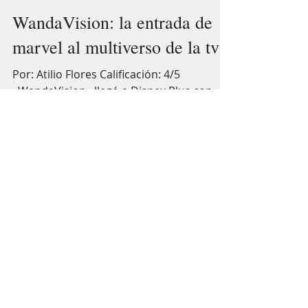
Atilio Flores
14 abr 2021
3 min de lectura
WandaVision: la entrada de
marvel al multiverso de la tv
Por: Atilio Flores Calificación: 4/5
«WandaVision» llegó a Disney Plus con
mucha ambición, con el peso de dar
continuidad a un universo...