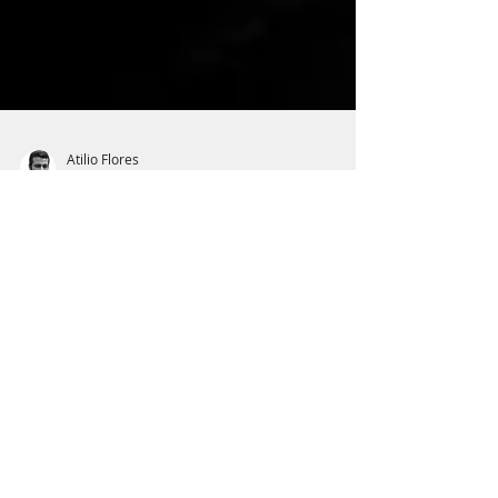
Atilio Flores
19 ago 2017
4 min de lectura
Spider-Man Homecoming: El
regreso del hijo pródigo de
Marvel
En menos de veinte años el buen vecino
hombre araña, ha pasado por dos
reinicios de su saga por los cines.