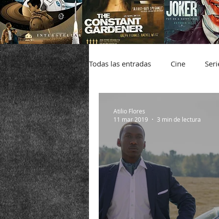
Todas las entradas
Cine
Seri
Infografía
Atilio Flores
11 mar 2019
3 min de lectura