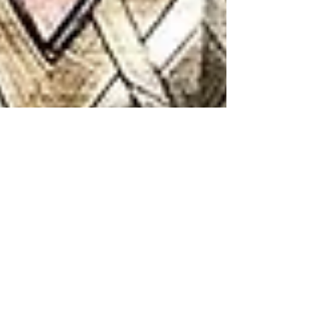
Atilio Flores
15 jul 2017
3 min de lectura
Wonder Woman: la guerrera
amazona que salvó al DCU