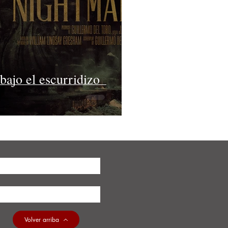
bajo el escurridizo
Volver arriba