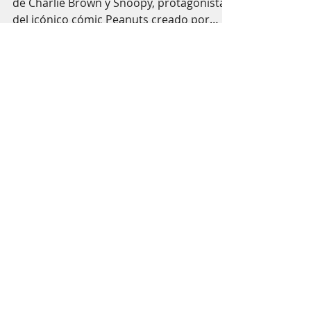
La página doble conmemora los 75 años
de Charlie Brown y Snoopy, protagonistas
del icónico cómic Peanuts creado por
Charles M. Schulz. Redactada y diseñada
por Atilio Flores, la pieza recorre su origen
en 1950, la evolución de los personajes, su
paso por la animación y el cine, así como
su impacto cultural y filosófico. Los textos
resaltan la sensibilidad del autor, la
profundidad emocional de las tiras y el
legado universal de amistad y
perseverancia que caracteriza a la ser
Suscribirse