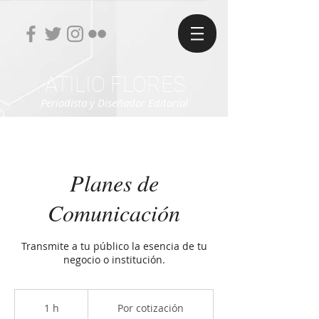
ATILIO FLORES
Periodista y Diseñador Editorial
Planes de
Comunicación
Transmite a tu público la esencia de tu
negocio o institución.
Por
cotización
1 h
1
Por cotización