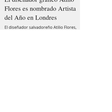
El diseñador gráfico Atilio
Flores es nombrado Artista
del Año en Londres
El diseñador salvadoreño Atilio Flores,
integrante del equipo creativo de «Diario
El Salvador», fue reconocido como artista
del año en la edición 2024 de la
Competencia Internacional de Creatividad
de Londres (London International Creative
Competition, LICC), uno de los certámenes
más relevantes del ámbito internacional
del diseño. El reconocimiento, otorgado
en la categoría diseño gráfico, destaca por
su innovación y originalidad narrativa en
diseño editorial y comunicación